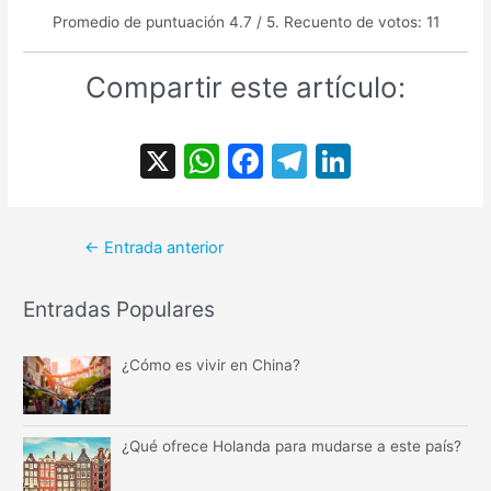
Promedio de puntuación
4.7
/ 5. Recuento de votos:
11
Compartir este artículo:
X
W
F
T
Li
h
a
el
n
at
c
e
k
Navegación
←
Entrada anterior
s
e
gr
e
de
entradas
A
b
a
dI
Entradas Populares
p
o
m
n
p
o
¿Cómo es vivir en China?
k
¿Qué ofrece Holanda para mudarse a este país?