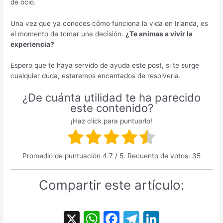
de ocio.
Una vez que ya conoces cómo funciona la vida en Irlanda, es
el momento de tomar una decisión.
¿Te animas a vivir la
experiencia?
Espero que te haya servido de ayuda este post, si te surge
cualquier duda, estaremos encantados de resolverla.
¿De cuánta utilidad te ha parecido
este contenido?
¡Haz click para puntuarlo!
Promedio de puntuación
4.7
/ 5. Recuento de votos:
35
Compartir este artículo:
X
W
F
T
Li