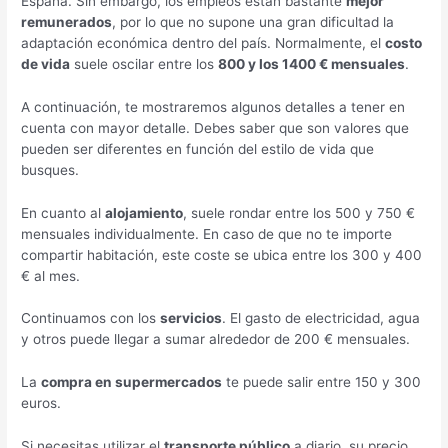
España. Sin embargo, los empleos están bastante
mejor
remunerados
, por lo que no supone una gran dificultad la
adaptación económica dentro del país. Normalmente, el
costo
de vida
suele oscilar entre los
800 y los 1400 € mensuales
.
A continuación, te mostraremos algunos detalles a tener en
cuenta con mayor detalle. Debes saber que son valores que
pueden ser diferentes en función del estilo de vida que
busques.
En cuanto al
alojamiento
, suele rondar entre los 500 y 750 €
mensuales individualmente. En caso de que no te importe
compartir habitación, este coste se ubica entre los 300 y 400
€ al mes.
Continuamos con los
servicios
. El gasto de electricidad, agua
y otros puede llegar a sumar alrededor de 200 € mensuales.
La
compra en supermercados
te puede salir entre 150 y 300
euros.
Si necesitas utilizar el
transporte público
a diario, su precio