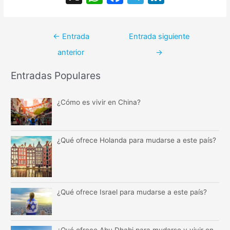
h
a
el
n
at
c
e
k
Navegación
←
Entrada
Entrada siguiente
s
e
gr
e
de
anterior
→
entradas
A
b
a
dI
p
o
m
n
Entradas Populares
p
o
¿Cómo es vivir en China?
k
¿Qué ofrece Holanda para mudarse a este país?
¿Qué ofrece Israel para mudarse a este país?
¿Qué ofrece Abu Dhabi para mudarse y vivir en